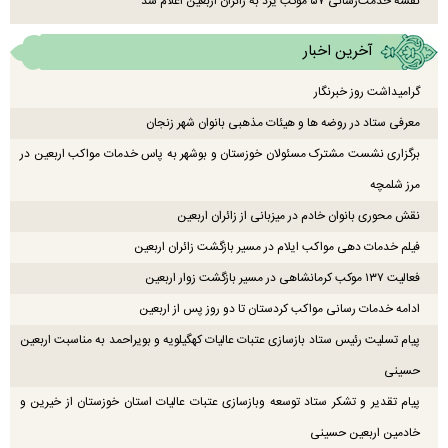
نقشه خدمت‌رسانی ۵۷ موکب یزد به زائران اربعین اعلام شد
آخرین اخبار
گرامیداشت روز خبرنگار
معرفی ستاد در روضه ها و هیئات مذهبی بانوان شهر زنجان
برگزاری نشست مشترک مسئولان خوزستان و بوشهر به پاس خدمات مواکب اربعین در
مرز شلمچه
نقش محوری بانوان خادم در میزبانی از زائران اربعین
فیلم خدمات دهی مواکب ایلام در مسیر بازگشت زائران اربعین
فعالیت ۱۳۷ موکب کرمانشاهی در مسیر بازگشت زوار اربعین
ادامه خدمات رسانی مواکب کردستان تا دو روز پس از اربعین
پیام تسلیت رئیس ستاد بازسازی عتبات عالیات کهگیلویه و بویراحمد به مناسبت اربعین
حسینی
پیام تقدیر و تشکر ستاد توسعه وبازسازی عتبات عالیات استان خوزستان از خیرین و
خادمین اربعین حسینی