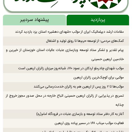
پربازدید
پیشنهاد سردبیر
مقامات ارشد دیپلماتیک ایران از موکب «شهدای دهشیر» استان یزد بازدید کردند
کمک‌های مردمی؛ از توسعه حرم‌ها تا رونق تولید و اشتغال
پیام تقدیر و تشکر ستاد توسعه وبازسازی عتبات عالیات استان خوزستان از خیرین و
خادمین اربعین حسینی
موکب شهدای چادرملو اردکان در عمود ۱۷۰، شبانه‌روز میزبان زائران اربعین است
موکبی برای کوچک‌ترین زائران اربعین
موکب‌ها تا ۲ روز پس از اربعین هم به زائران خدمت‌رسانی می‌کنند
تسریع در پذیرایی از زائران اربعین حسینی اتباع خارجه در محل صدور مجوز خروج از
چذابه
آغاز به کار دفتر ستاد توسعه و بازسازی عتبات در فرودگاه امام(ره)
فعالیت موکب میناب ۱۶۸ در مسیر پیاده روی اربعین